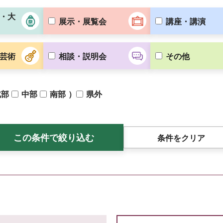
・大
展示・展覧会
講座・講演
芸術
相談・説明会
その他
）
北部
中部
南部
県外
条件をクリア