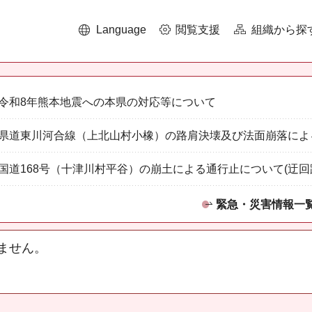
Language
閲覧支援
組織から探
令和8年熊本地震への本県の対応等について
県道東川河合線（上北山村小橡）の路肩決壊及び法面崩落によ
国道168号（十津川村平谷）の崩土による通行止について(迂回
緊急・災害情報一
ません。