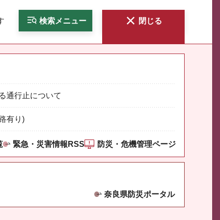
す
検索
メニュー
閉じる
る通行止について
路有り)
覧
緊急・災害情報RSS
防災・危機管理ページ
奈良県防災ポータル