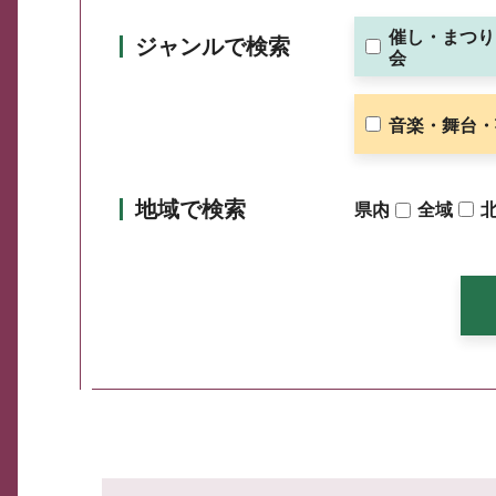
催し・まつり
ジャンルで検索
会
音楽・舞台・
地域で検索
県内
（
全域