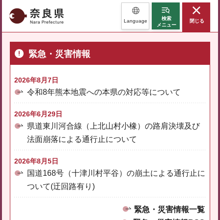
奈良県
検索
Language
閉じる
メニュー
緊急・災害情報
2026年8月7日
令和8年熊本地震への本県の対応等について
2026年6月29日
県道東川河合線（上北山村小橡）の路肩決壊及び
法面崩落による通行止について
2026年8月5日
国道168号（十津川村平谷）の崩土による通行止に
ついて(迂回路有り)
緊急・災害情報一覧