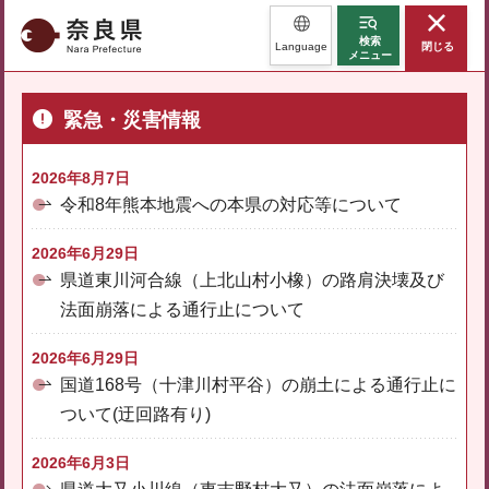
奈良県
検索
Language
閉じる
メニュー
緊急・災害情報
2026年8月7日
令和8年熊本地震への本県の対応等について
2026年6月29日
県道東川河合線（上北山村小橡）の路肩決壊及び
法面崩落による通行止について
2026年6月29日
国道168号（十津川村平谷）の崩土による通行止に
ついて(迂回路有り)
2026年6月3日