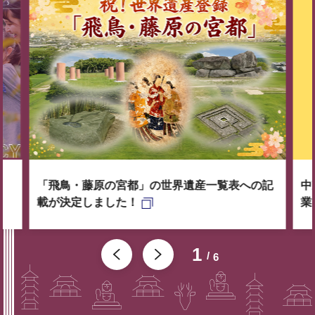
「飛鳥・藤原の宮都」の世界遺産一覧表への記
中
載が決定しました！
業
1
6