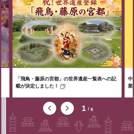
「飛鳥・藤原の宮都」の世界遺産一覧表への記
中
載が決定しました！
業
1
6