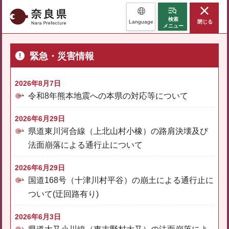
奈良県
検索
Language
閉じる
メニュー
緊急・災害情報
2026年8月7日
令和8年熊本地震への本県の対応等について
2026年6月29日
県道東川河合線（上北山村小橡）の路肩決壊及び
法面崩落による通行止について
2026年6月29日
国道168号（十津川村平谷）の崩土による通行止に
ついて(迂回路有り)
2026年6月3日