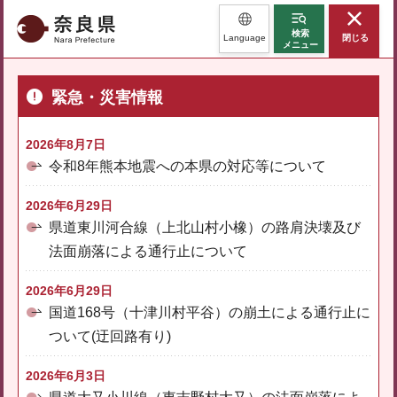
奈良県
検索
Language
閉じる
メニュー
緊急・災害情報
2026年8月7日
令和8年熊本地震への本県の対応等について
2026年6月29日
県道東川河合線（上北山村小橡）の路肩決壊及び
法面崩落による通行止について
2026年6月29日
国道168号（十津川村平谷）の崩土による通行止に
ついて(迂回路有り)
2026年6月3日