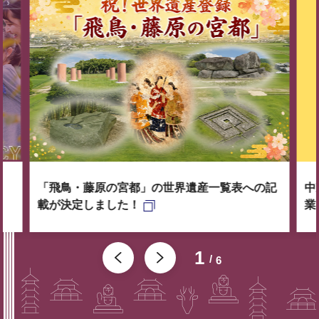
「飛鳥・藤原の宮都」の世界遺産一覧表への記
中
載が決定しました！
業
1
6