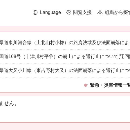
Language
閲覧支援
組織から探
県道東川河合線（上北山村小橡）の路肩決壊及び法面崩落によ
国道168号（十津川村平谷）の崩土による通行止について(迂回
県道大又小川線（東吉野村大又）の法面崩落による通行止につ
緊急・災害情報一
ません。