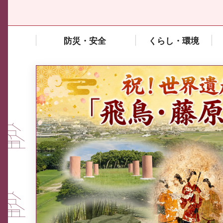
防災・安全
くらし・環境
中東情勢や原油価格上昇の影響
を受ける中小企業向け相談窓口
について
ふるさと納税なら、奈良