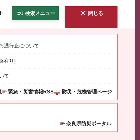
す
検索
メニュー
閉じる
る通行止について
路有り)
いて
覧
緊急・災害情報RSS
防災・危機管理ページ
奈良県防災ポータル