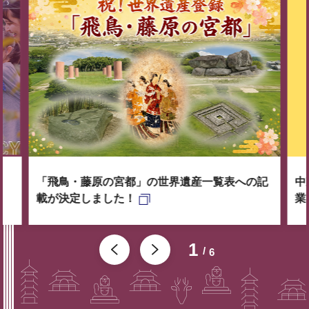
「飛鳥・藤原の宮都」の世界遺産一覧表への記
中
載が決定しました！
業
1
6