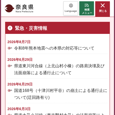
奈良県
検索
Language
閉じる
メニュー
緊急・災害情報
2026年8月7日
令和8年熊本地震への本県の対応等について
2026年6月29日
県道東川河合線（上北山村小橡）の路肩決壊及び
法面崩落による通行止について
2026年6月29日
国道168号（十津川村平谷）の崩土による通行止に
ついて(迂回路有り)
2026年6月3日