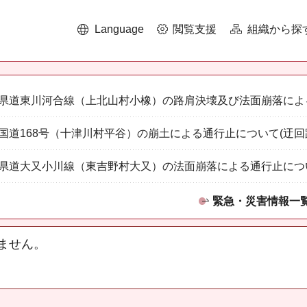
Language
閲覧支援
組織から探
県道東川河合線（上北山村小橡）の路肩決壊及び法面崩落によ
国道168号（十津川村平谷）の崩土による通行止について(迂回
県道大又小川線（東吉野村大又）の法面崩落による通行止につ
緊急・災害情報一
ません。