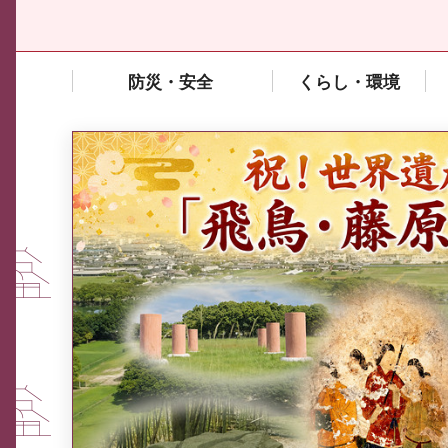
防災・安全
くらし・環境
中東情勢や原油価格上昇の影響
を受ける中小企業向け相談窓口
について
ふるさと納税なら、奈良