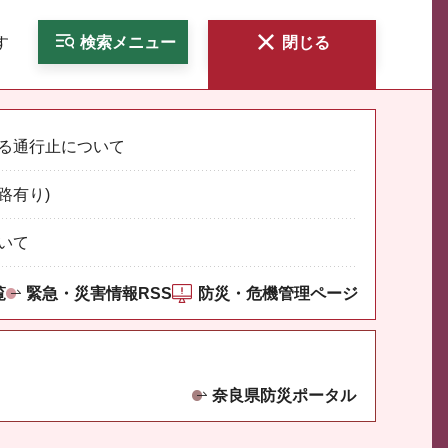
す
検索
メニュー
閉じる
る通行止について
路有り)
いて
覧
緊急・災害情報RSS
防災・危機管理ページ
奈良県防災ポータル