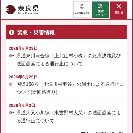
奈良県
検索
Language
閉じる
メニュー
緊急・災害情報
2026年6月29日
県道東川河合線（上北山村小橡）の路肩決壊及び
法面崩落による通行止について
2026年6月29日
国道168号（十津川村平谷）の崩土による通行止に
ついて(迂回路有り)
2026年6月3日
県道大又小川線（東吉野村大又）の法面崩落によ
る通行止について