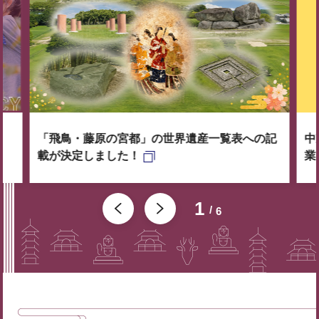
「飛鳥・藤原の宮都」の世界遺産一覧表への記
中
載が決定しました！
業
1
6