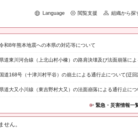
Language
閲覧支援
組織から探
令和8年熊本地震への本県の対応等について
県道東川河合線（上北山村小橡）の路肩決壊及び法面崩落によ
国道168号（十津川村平谷）の崩土による通行止について(迂回
県道大又小川線（東吉野村大又）の法面崩落による通行止につ
緊急・災害情報一
ません。