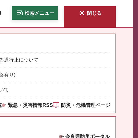
す
検索
メニュー
閉じる
る通行止について
路有り)
いて
覧
緊急・災害情報RSS
防災・危機管理ページ
奈良県防災ポータル