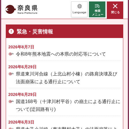
奈良県
検索
Language
閉じる
メニュー
緊急・災害情報
2026年8月7日
令和8年熊本地震への本県の対応等について
2026年6月29日
県道東川河合線（上北山村小橡）の路肩決壊及び
法面崩落による通行止について
2026年6月29日
国道168号（十津川村平谷）の崩土による通行止に
ついて(迂回路有り)
2026年6月3日