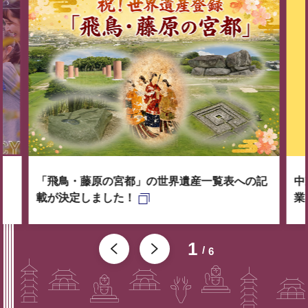
「飛鳥・藤原の宮都」の世界遺産一覧表への記
中
載が決定しました！
業
1
6