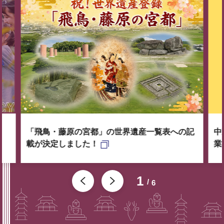
「飛鳥・藤原の宮都」の世界遺産一覧表への記
中
載が決定しました！
業
1
6