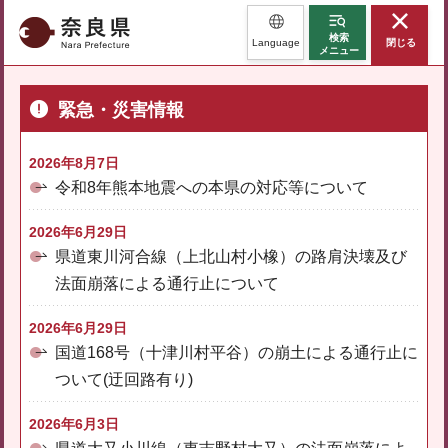
奈良県
検索
Language
閉じる
メニュー
緊急・災害情報
2026年8月7日
令和8年熊本地震への本県の対応等について
2026年6月29日
県道東川河合線（上北山村小橡）の路肩決壊及び
法面崩落による通行止について
2026年6月29日
国道168号（十津川村平谷）の崩土による通行止に
ついて(迂回路有り)
2026年6月3日