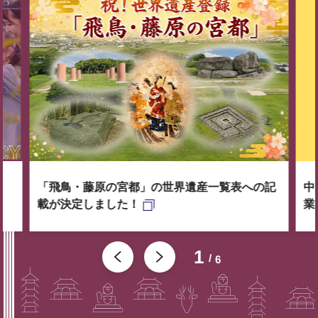
「飛鳥・藤原の宮都」の世界遺産一覧表への記
中
載が決定しました！
業
1
6