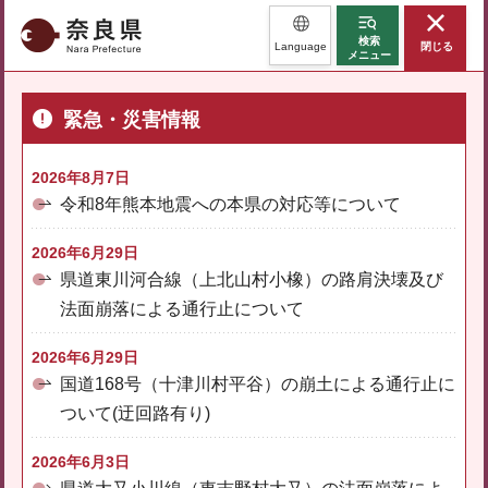
奈良県
検索
Language
閉じる
メニュー
緊急・災害情報
2026年8月7日
令和8年熊本地震への本県の対応等について
2026年6月29日
県道東川河合線（上北山村小橡）の路肩決壊及び
法面崩落による通行止について
2026年6月29日
国道168号（十津川村平谷）の崩土による通行止に
ついて(迂回路有り)
2026年6月3日