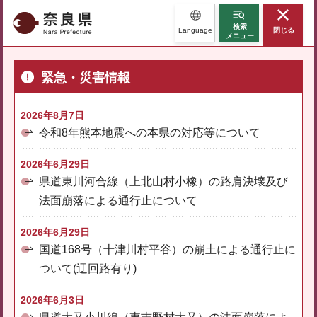
奈良県
検索
Language
閉じる
メニュー
緊急・災害情報
2026年8月7日
令和8年熊本地震への本県の対応等について
2026年6月29日
県道東川河合線（上北山村小橡）の路肩決壊及び
法面崩落による通行止について
2026年6月29日
国道168号（十津川村平谷）の崩土による通行止に
ついて(迂回路有り)
2026年6月3日