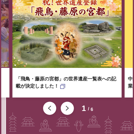
「飛鳥・藤原の宮都」の世界遺産一覧表への記
中
載が決定しました！
業
1
6