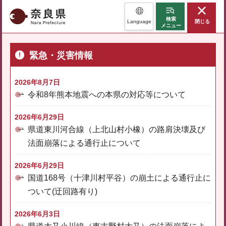
奈良県
検索
Language
閉じる
メニュー
緊急・災害情報
2026年8月7日
令和8年熊本地震への本県の対応等について
2026年6月29日
県道東川河合線（上北山村小橡）の路肩決壊及び
法面崩落による通行止について
2026年6月29日
国道168号（十津川村平谷）の崩土による通行止に
ついて(迂回路有り)
2026年6月3日