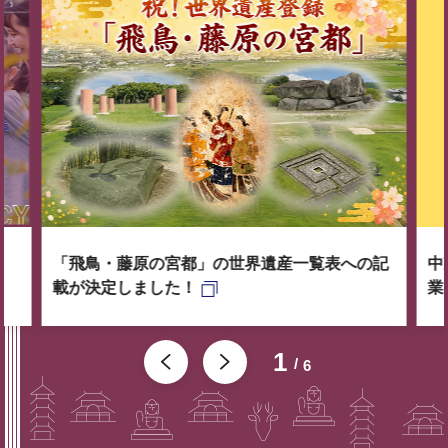
「飛鳥・藤原の宮都」の世界遺産一覧表への記
中
載が決定しました！
業
1
6