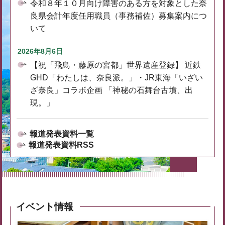
令和８年１０月向け障害のある方を対象とした奈
良県会計年度任用職員（事務補佐）募集案内につ
いて
2026年8月6日
【祝「飛鳥・藤原の宮都」世界遺産登録】 近鉄
GHD「わたしは、奈良派。」・JR東海「いざい
ざ奈良」コラボ企画 「神秘の石舞台古墳、出
現。」
報道発表資料一覧
報道発表資料RSS
イベント情報