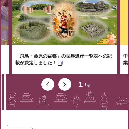
「飛鳥・藤原の宮都」の世界遺産一覧表への記
中
載が決定しました！
業
1
6