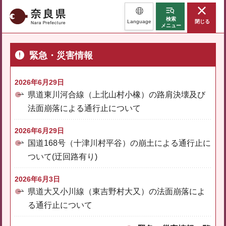
奈良県
検索
Language
閉じる
メニュー
緊急・災害情報
2026年6月29日
県道東川河合線（上北山村小橡）の路肩決壊及び
法面崩落による通行止について
2026年6月29日
国道168号（十津川村平谷）の崩土による通行止に
ついて(迂回路有り)
2026年6月3日
県道大又小川線（東吉野村大又）の法面崩落によ
る通行止について