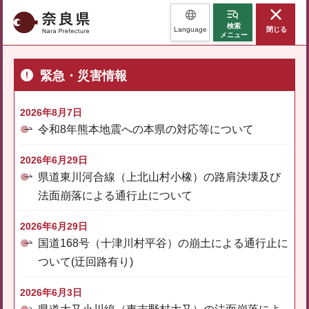
奈良県
検索
Language
閉じる
メニュー
緊急・災害情報
2026年8月7日
令和8年熊本地震への本県の対応等について
2026年6月29日
県道東川河合線（上北山村小橡）の路肩決壊及び
法面崩落による通行止について
2026年6月29日
国道168号（十津川村平谷）の崩土による通行止に
ついて(迂回路有り)
2026年6月3日