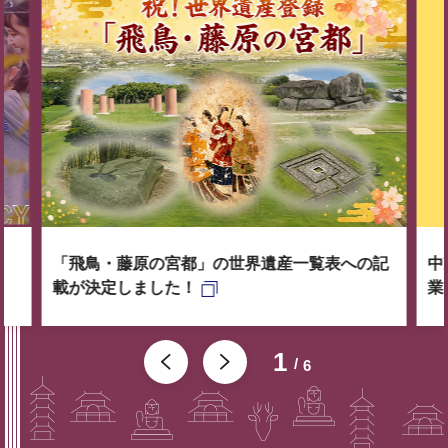
「飛鳥・藤原の宮都」の世界遺産一覧表への記
中
載が決定しました！
業
1
6