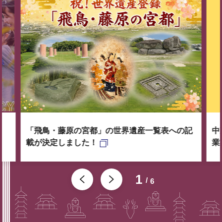
「飛鳥・藤原の宮都」の世界遺産一覧表への記
中
載が決定しました！
業
1
6