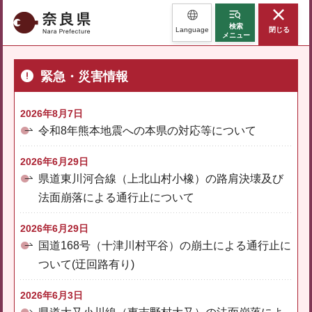
奈良県
検索
Language
閉じる
メニュー
緊急・災害情報
2026年8月7日
令和8年熊本地震への本県の対応等について
2026年6月29日
県道東川河合線（上北山村小橡）の路肩決壊及び
法面崩落による通行止について
2026年6月29日
国道168号（十津川村平谷）の崩土による通行止に
ついて(迂回路有り)
2026年6月3日