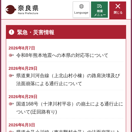
奈良県
検索
Language
閉じる
メニュー
緊急・災害情報
2026年8月7日
令和8年熊本地震への本県の対応等について
2026年6月29日
県道東川河合線（上北山村小橡）の路肩決壊及び
法面崩落による通行止について
2026年6月29日
国道168号（十津川村平谷）の崩土による通行止に
ついて(迂回路有り)
2026年6月3日