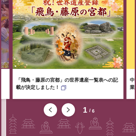
「飛鳥・藤原の宮都」の世界遺産一覧表への記
中
載が決定しました！
業
1
6