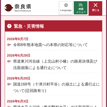
奈良県
検索
Language
閉じる
メニュー
緊急・災害情報
2026年8月7日
令和8年熊本地震への本県の対応等について
2026年6月29日
県道東川河合線（上北山村小橡）の路肩決壊及び
法面崩落による通行止について
2026年6月29日
国道168号（十津川村平谷）の崩土による通行止に
ついて(迂回路有り)
2026年6月3日