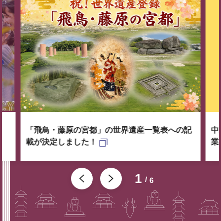
「飛鳥・藤原の宮都」の世界遺産一覧表への記
中
載が決定しました！
業
1
6