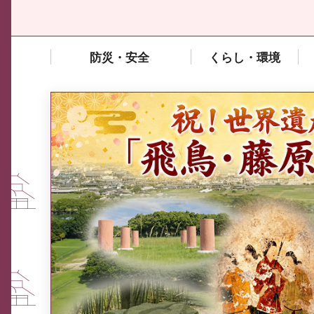
防災・安全
くらし・環境
中東情勢や原油価格上昇の影響
を受ける中小企業向け相談窓口
について
ふるさと納税なら、奈良