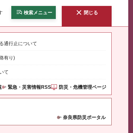
す
検索
メニュー
閉じる
る通行止について
路有り)
いて
覧
緊急・災害情報RSS
防災・危機管理ページ
奈良県防災ポータル