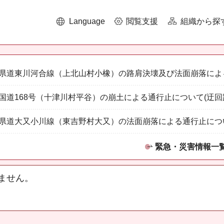
Language
閲覧支援
組織から探
県道東川河合線（上北山村小橡）の路肩決壊及び法面崩落によ
国道168号（十津川村平谷）の崩土による通行止について(迂回
県道大又小川線（東吉野村大又）の法面崩落による通行止につ
緊急・災害情報一
ません。