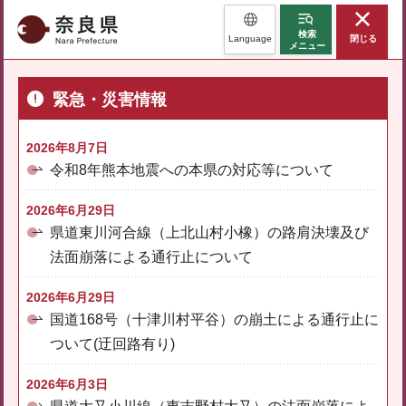
奈良県
検索
Language
閉じる
メニュー
緊急・災害情報
2026年8月7日
令和8年熊本地震への本県の対応等について
2026年6月29日
県道東川河合線（上北山村小橡）の路肩決壊及び
法面崩落による通行止について
2026年6月29日
国道168号（十津川村平谷）の崩土による通行止に
ついて(迂回路有り)
2026年6月3日