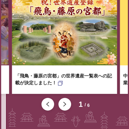
「飛鳥・藤原の宮都」の世界遺産一覧表への記
中
載が決定しました！
業
1
6