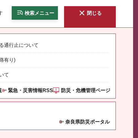
す
検索
メニュー
閉じる
る通行止について
路有り)
いて
覧
緊急・災害情報RSS
防災・危機管理ページ
奈良県防災ポータル