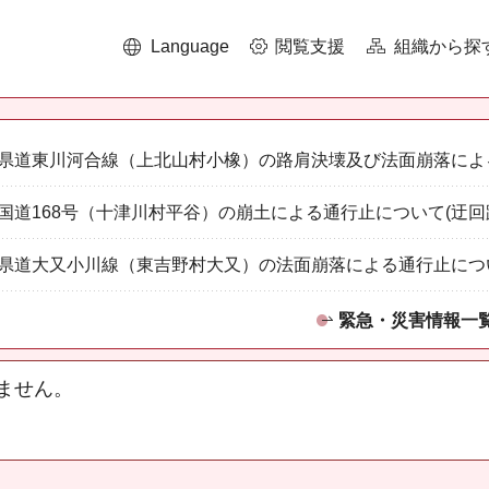
Language
閲覧支援
組織から探
県道東川河合線（上北山村小橡）の路肩決壊及び法面崩落によ
国道168号（十津川村平谷）の崩土による通行止について(迂回
県道大又小川線（東吉野村大又）の法面崩落による通行止につ
緊急・災害情報一
ません。