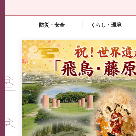
防災・安全
くらし・環境
中東情勢や原油価格上昇の影響
を受ける中小企業向け相談窓口
について
ふるさと納税なら、奈良