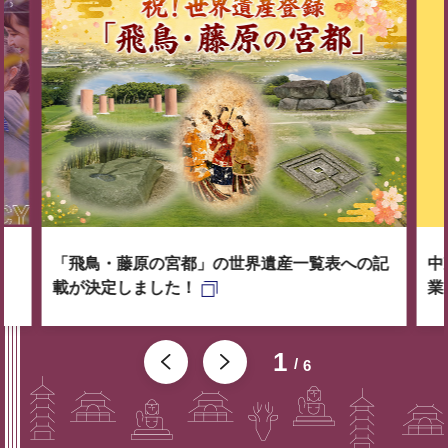
「飛鳥・藤原の宮都」の世界遺産一覧表への記
中
載が決定しました！
業
1
6