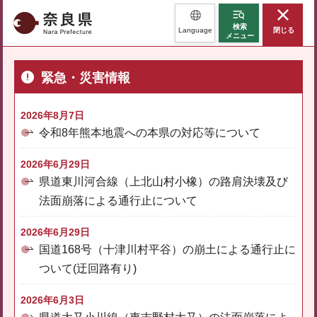
奈良県
検索
Language
閉じる
メニュー
緊急・災害情報
2026年8月7日
令和8年熊本地震への本県の対応等について
2026年6月29日
県道東川河合線（上北山村小橡）の路肩決壊及び
法面崩落による通行止について
2026年6月29日
国道168号（十津川村平谷）の崩土による通行止に
ついて(迂回路有り)
2026年6月3日