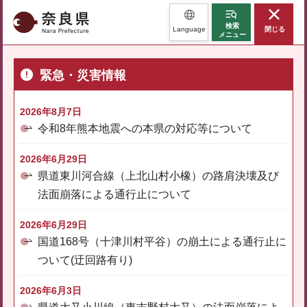
奈良県
検索
Language
閉じる
メニュー
緊急・災害情報
2026年8月7日
令和8年熊本地震への本県の対応等について
2026年6月29日
県道東川河合線（上北山村小橡）の路肩決壊及び
法面崩落による通行止について
2026年6月29日
国道168号（十津川村平谷）の崩土による通行止に
ついて(迂回路有り)
2026年6月3日