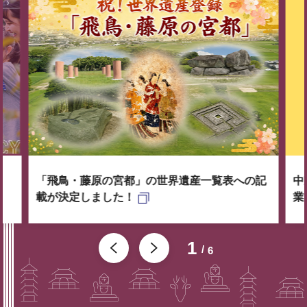
「飛鳥・藤原の宮都」の世界遺産一覧表への記
中
載が決定しました！
業
1
6