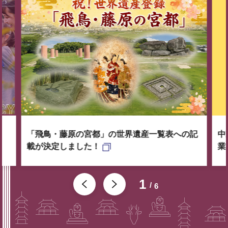
「飛鳥・藤原の宮都」の世界遺産一覧表への記
中
載が決定しました！
業
1
6