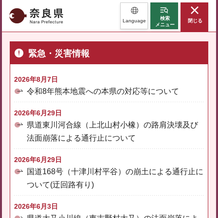
奈良県
検索
Language
閉じる
メニュー
緊急・災害情報
2026年8月7日
令和8年熊本地震への本県の対応等について
2026年6月29日
県道東川河合線（上北山村小橡）の路肩決壊及び
法面崩落による通行止について
2026年6月29日
国道168号（十津川村平谷）の崩土による通行止に
ついて(迂回路有り)
2026年6月3日