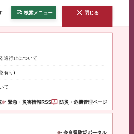
す
検索
メニュー
閉じる
る通行止について
路有り)
いて
覧
緊急・災害情報RSS
防災・危機管理ページ
奈良県防災ポータル