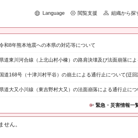
Language
閲覧支援
組織から探
令和8年熊本地震への本県の対応等について
県道東川河合線（上北山村小橡）の路肩決壊及び法面崩落によ
国道168号（十津川村平谷）の崩土による通行止について(迂回
県道大又小川線（東吉野村大又）の法面崩落による通行止につ
緊急・災害情報一
ません。