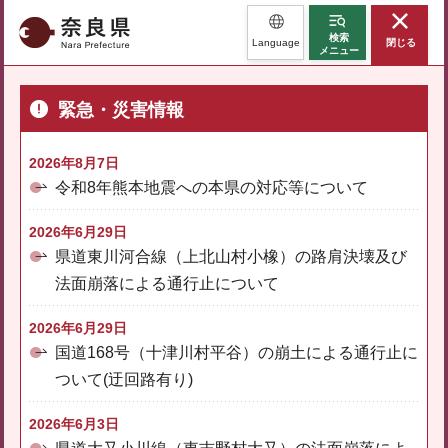
奈良県
検索
Language
閉じる
メニュー
緊急・災害情報
2026年8月7日
令和8年熊本地震への本県の対応等について
2026年6月29日
県道東川河合線（上北山村小橡）の路肩決壊及び
法面崩落による通行止について
2026年6月29日
国道168号（十津川村平谷）の崩土による通行止に
ついて(迂回路有り)
2026年6月3日