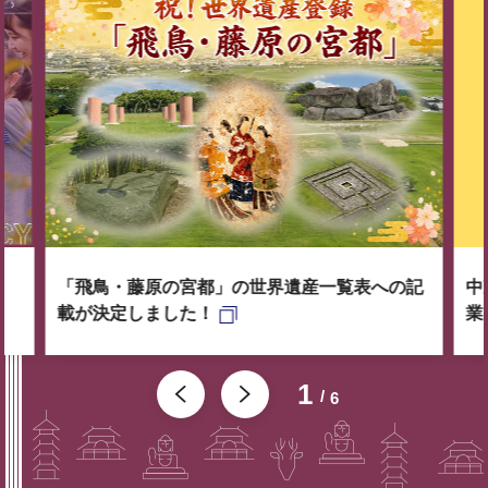
「飛鳥・藤原の宮都」の世界遺産一覧表への記
中
載が決定しました！
業
1
6