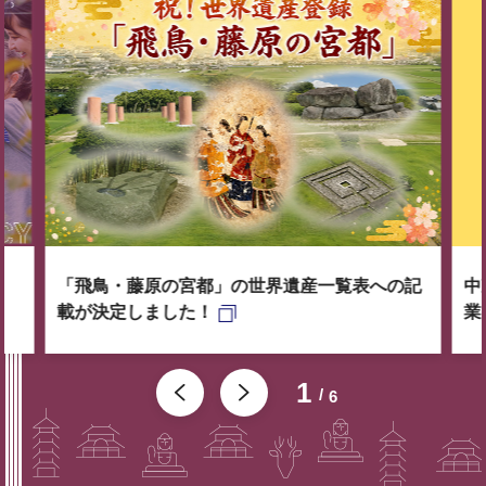
「飛鳥・藤原の宮都」の世界遺産一覧表への記
中
載が決定しました！
業
1
6