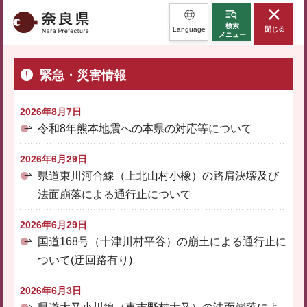
奈良県
検索
Language
閉じる
メニュー
緊急・災害情報
2026年8月7日
令和8年熊本地震への本県の対応等について
2026年6月29日
県道東川河合線（上北山村小橡）の路肩決壊及び
法面崩落による通行止について
2026年6月29日
国道168号（十津川村平谷）の崩土による通行止に
ついて(迂回路有り)
2026年6月3日