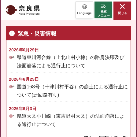
奈良県
検索
Language
閉じる
メニュー
緊急・災害情報
2026年6月29日
県道東川河合線（上北山村小橡）の路肩決壊及び
法面崩落による通行止について
2026年6月29日
国道168号（十津川村平谷）の崩土による通行止に
ついて(迂回路有り)
2026年6月3日
県道大又小川線（東吉野村大又）の法面崩落によ
る通行止について