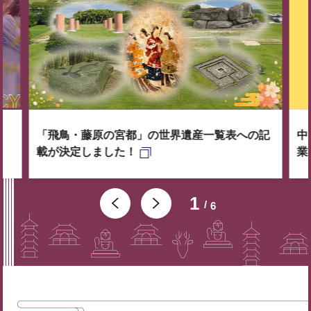
「飛鳥・藤原の宮都」の世界遺産一覧表への記
中
載が決定しました！
業
1
6