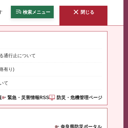
す
検索
メニュー
閉じる
る通行止について
路有り)
いて
覧
緊急・災害情報RSS
防災・危機管理ページ
奈良県防災ポータル