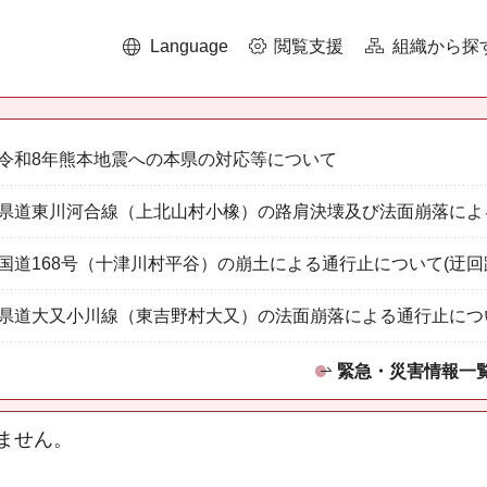
Language
閲覧支援
組織から探
令和8年熊本地震への本県の対応等について
県道東川河合線（上北山村小橡）の路肩決壊及び法面崩落によ
国道168号（十津川村平谷）の崩土による通行止について(迂回
県道大又小川線（東吉野村大又）の法面崩落による通行止につ
緊急・災害情報一
ません。