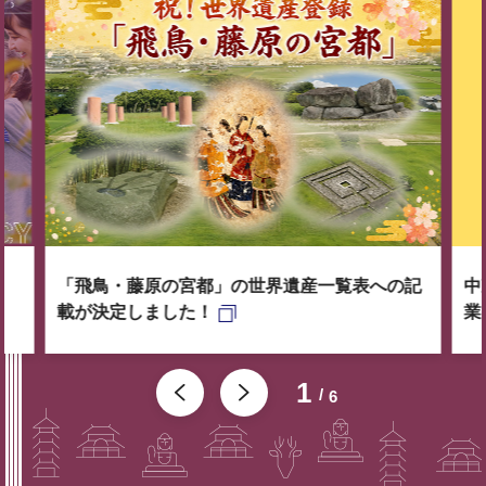
「飛鳥・藤原の宮都」の世界遺産一覧表への記
中
載が決定しました！
業
1
6