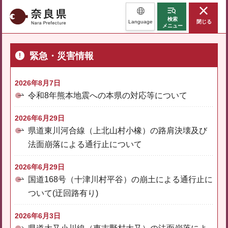
奈良県
検索
Language
閉じる
メニュー
緊急・災害情報
2026年8月7日
令和8年熊本地震への本県の対応等について
2026年6月29日
県道東川河合線（上北山村小橡）の路肩決壊及び
法面崩落による通行止について
2026年6月29日
国道168号（十津川村平谷）の崩土による通行止に
ついて(迂回路有り)
2026年6月3日