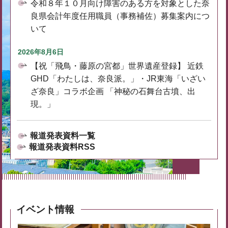
令和８年１０月向け障害のある方を対象とした奈
良県会計年度任用職員（事務補佐）募集案内につ
いて
2026年8月6日
【祝「飛鳥・藤原の宮都」世界遺産登録】 近鉄
GHD「わたしは、奈良派。」・JR東海「いざい
ざ奈良」コラボ企画 「神秘の石舞台古墳、出
現。」
報道発表資料一覧
報道発表資料RSS
イベント情報