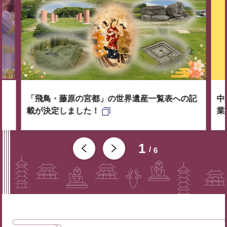
「飛鳥・藤原の宮都」の世界遺産一覧表への記
中
載が決定しました！
業
1
6