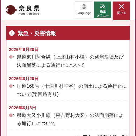
奈良県
検索
Language
閉じる
メニュー
緊急・災害情報
2026年6月29日
県道東川河合線（上北山村小橡）の路肩決壊及び
法面崩落による通行止について
2026年6月29日
国道168号（十津川村平谷）の崩土による通行止に
ついて(迂回路有り)
2026年6月3日
県道大又小川線（東吉野村大又）の法面崩落によ
る通行止について