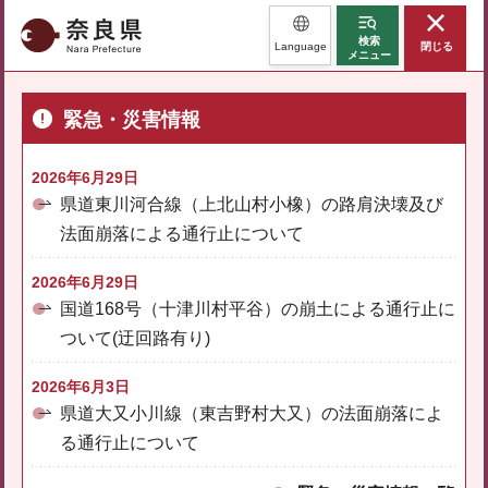
奈良県
検索
Language
閉じる
メニュー
緊急・災害情報
2026年6月29日
県道東川河合線（上北山村小橡）の路肩決壊及び
法面崩落による通行止について
2026年6月29日
国道168号（十津川村平谷）の崩土による通行止に
ついて(迂回路有り)
2026年6月3日
県道大又小川線（東吉野村大又）の法面崩落によ
る通行止について