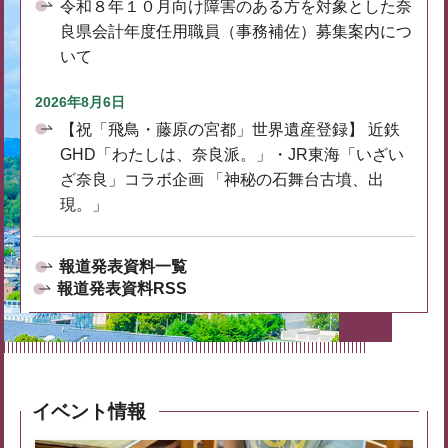
令和８年１０月向け障害のある方を対象とした奈
良県会計年度任用職員（事務補佐）募集案内につ
いて
2026年8月6日
【祝「飛鳥・藤原の宮都」世界遺産登録】 近鉄
GHD「わたしは、奈良派。」・JR東海「いざい
ざ奈良」コラボ企画 「神秘の石舞台古墳、出
現。」
報道発表資料一覧
報道発表資料RSS
イベント情報