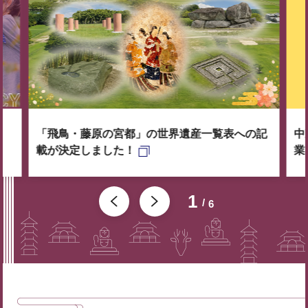
「飛鳥・藤原の宮都」の世界遺産一覧表への記
中
載が決定しました！
業
1
6