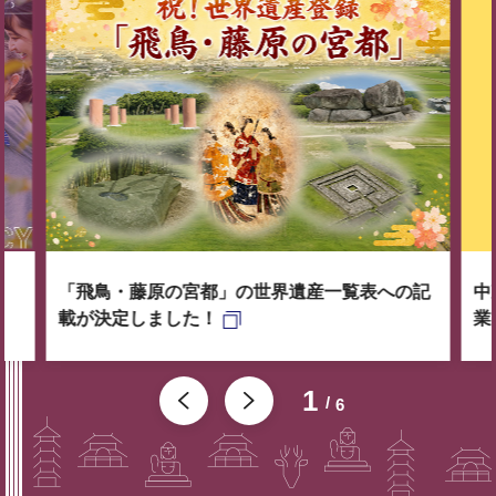
「飛鳥・藤原の宮都」の世界遺産一覧表への記
中
載が決定しました！
業
1
6