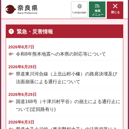
奈良県
検索
Language
閉じる
メニュー
緊急・災害情報
2026年8月7日
令和8年熊本地震への本県の対応等について
2026年6月29日
県道東川河合線（上北山村小橡）の路肩決壊及び
法面崩落による通行止について
2026年6月29日
国道168号（十津川村平谷）の崩土による通行止に
ついて(迂回路有り)
2026年6月3日