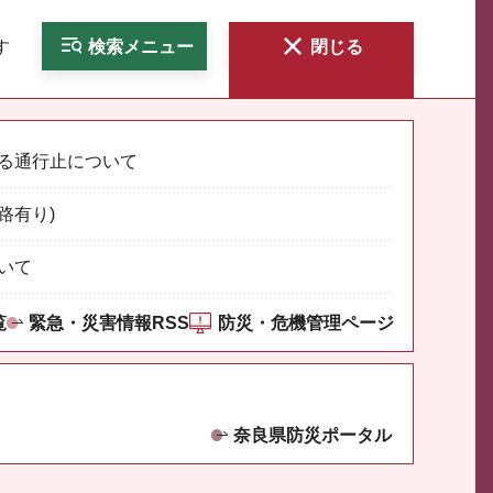
す
検索
メニュー
閉じる
る通行止について
路有り)
いて
覧
緊急・災害情報RSS
防災・危機管理ページ
奈良県防災ポータル