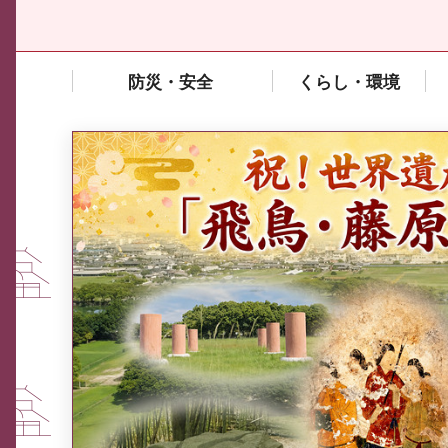
防災・安全
くらし・環境
中東情勢や原油価格上昇の影響
を受ける中小企業向け相談窓口
について
ふるさと納税なら、奈良