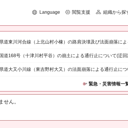
Language
閲覧支援
組織から探
県道東川河合線（上北山村小橡）の路肩決壊及び法面崩落によ
国道168号（十津川村平谷）の崩土による通行止について(迂回
県道大又小川線（東吉野村大又）の法面崩落による通行止につ
緊急・災害情報一
ません。