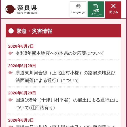
奈良県
検索
Language
閉じる
メニュー
緊急・災害情報
2026年8月7日
令和8年熊本地震への本県の対応等について
2026年6月29日
県道東川河合線（上北山村小橡）の路肩決壊及び
法面崩落による通行止について
2026年6月29日
国道168号（十津川村平谷）の崩土による通行止に
ついて(迂回路有り)
2026年6月3日