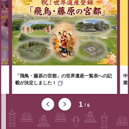
「飛鳥・藤原の宮都」の世界遺産一覧表への記
中
載が決定しました！
業
1
6