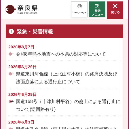
奈良県
検索
Language
閉じる
メニュー
緊急・災害情報
2026年8月7日
令和8年熊本地震への本県の対応等について
2026年6月29日
県道東川河合線（上北山村小橡）の路肩決壊及び
法面崩落による通行止について
2026年6月29日
国道168号（十津川村平谷）の崩土による通行止に
ついて(迂回路有り)
2026年6月3日