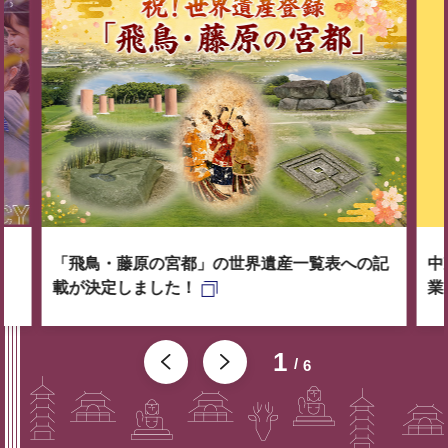
「飛鳥・藤原の宮都」の世界遺産一覧表への記
中
載が決定しました！
業
1
6