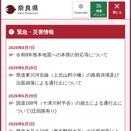
奈良県
検索
Language
閉じる
メニュー
緊急・災害情報
2026年8月7日
令和8年熊本地震への本県の対応等について
2026年6月29日
県道東川河合線（上北山村小橡）の路肩決壊及び
法面崩落による通行止について
2026年6月29日
国道168号（十津川村平谷）の崩土による通行止に
ついて(迂回路有り)
2026年6月3日