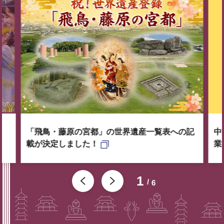
「飛鳥・藤原の宮都」の世界遺産一覧表への記
中
載が決定しました！
業
1
6