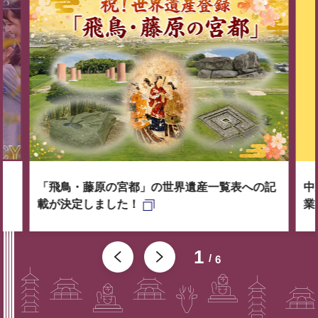
「飛鳥・藤原の宮都」の世界遺産一覧表への記
中
載が決定しました！
業
1
6