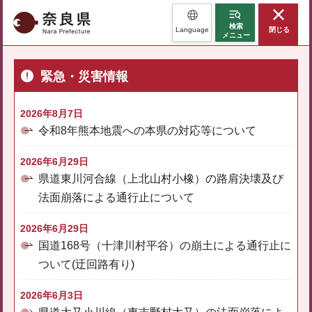
奈良県
検索
Language
閉じる
メニュー
緊急・災害情報
2026年8月7日
令和8年熊本地震への本県の対応等について
2026年6月29日
県道東川河合線（上北山村小橡）の路肩決壊及び
法面崩落による通行止について
2026年6月29日
国道168号（十津川村平谷）の崩土による通行止に
ついて(迂回路有り)
2026年6月3日