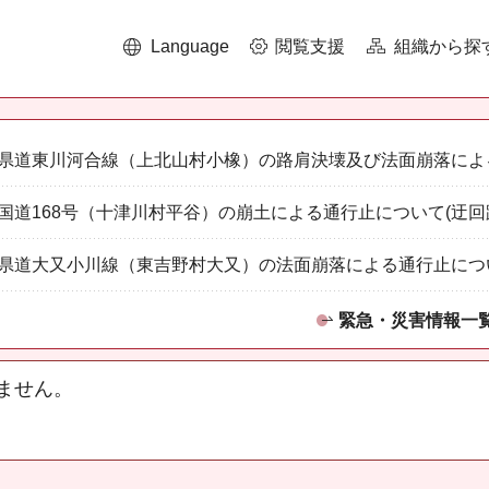
Language
閲覧支援
組織から探
県道東川河合線（上北山村小橡）の路肩決壊及び法面崩落によ
国道168号（十津川村平谷）の崩土による通行止について(迂回
県道大又小川線（東吉野村大又）の法面崩落による通行止につ
緊急・災害情報一
ません。