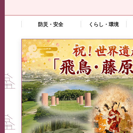
防災・安全
くらし・環境
中東情勢や原油価格上昇の影響
を受ける中小企業向け相談窓口
について
ふるさと納税なら、奈良