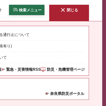
す
検索
メニュー
閉じる
る通行止について
路有り)
いて
覧
緊急・災害情報RSS
防災・危機管理ページ
奈良県防災ポータル