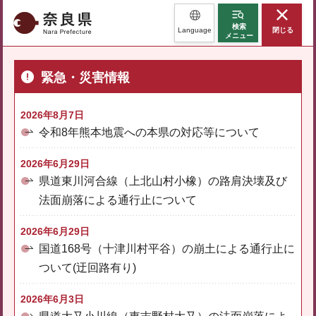
奈良県
検索
Language
閉じる
メニュー
緊急・災害情報
2026年8月7日
令和8年熊本地震への本県の対応等について
2026年6月29日
県道東川河合線（上北山村小橡）の路肩決壊及び
法面崩落による通行止について
2026年6月29日
国道168号（十津川村平谷）の崩土による通行止に
ついて(迂回路有り)
2026年6月3日