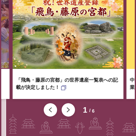
「飛鳥・藤原の宮都」の世界遺産一覧表への記
中
載が決定しました！
業
1
6