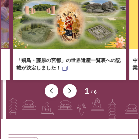
「飛鳥・藤原の宮都」の世界遺産一覧表への記
中
載が決定しました！
業
1
6