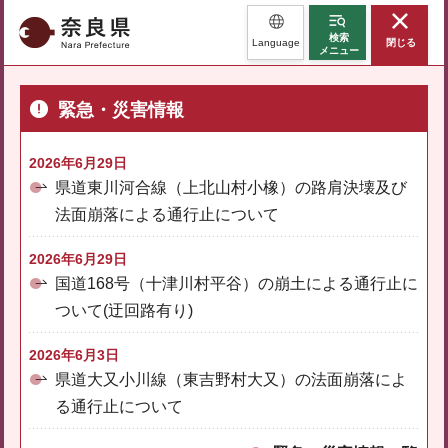
奈良県
検索
Language
閉じる
メニュー
緊急・災害情報
2026年6月29日
県道東川河合線（上北山村小橡）の路肩決壊及び
法面崩落による通行止について
2026年6月29日
国道168号（十津川村平谷）の崩土による通行止に
ついて(迂回路有り)
2026年6月3日
県道大又小川線（東吉野村大又）の法面崩落によ
る通行止について