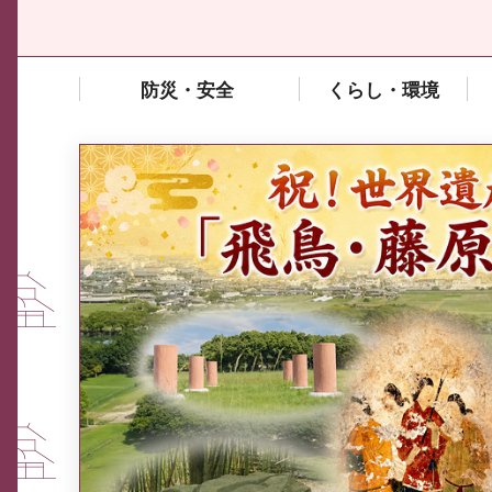
防災・安全
くらし・環境
中東情勢や原油価格上昇の影響
を受ける中小企業向け相談窓口
について
ふるさと納税なら、奈良