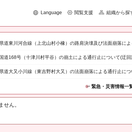
Language
閲覧支援
組織から探
県道東川河合線（上北山村小橡）の路肩決壊及び法面崩落によ
国道168号（十津川村平谷）の崩土による通行止について(迂回
県道大又小川線（東吉野村大又）の法面崩落による通行止につ
緊急・災害情報一
ません。