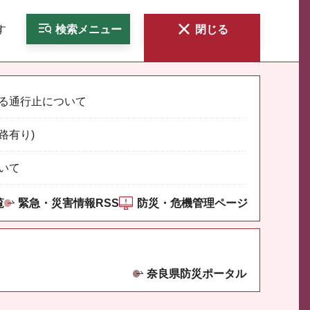
す
検索
メニュー
閉じる
る通行止について
路有り)
いて
覧
緊急・災害情報RSS
防災・危機管理ページ
奈良県防災ポータル