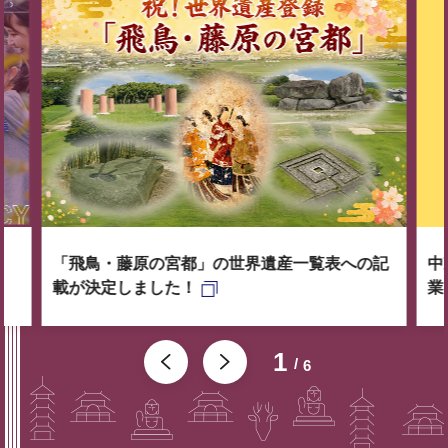
「飛鳥・藤原の宮都」の世界遺産一覧表への記
中
載が決定しました！
業
1
6