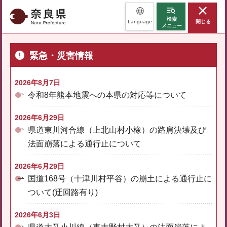
奈良県
検索
Language
閉じる
メニュー
緊急・災害情報
2026年8月7日
令和8年熊本地震への本県の対応等について
2026年6月29日
県道東川河合線（上北山村小橡）の路肩決壊及び
法面崩落による通行止について
2026年6月29日
国道168号（十津川村平谷）の崩土による通行止に
ついて(迂回路有り)
2026年6月3日