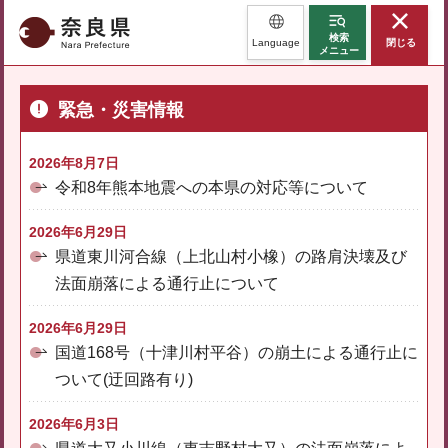
奈良県
検索
Language
閉じる
メニュー
緊急・災害情報
2026年8月7日
令和8年熊本地震への本県の対応等について
2026年6月29日
県道東川河合線（上北山村小橡）の路肩決壊及び
法面崩落による通行止について
2026年6月29日
国道168号（十津川村平谷）の崩土による通行止に
ついて(迂回路有り)
2026年6月3日