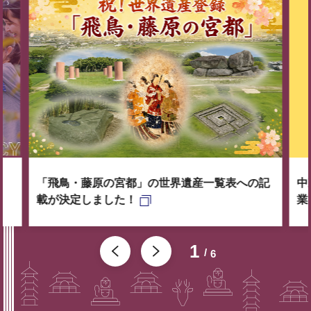
「飛鳥・藤原の宮都」の世界遺産一覧表への記
中
載が決定しました！
業
1
6