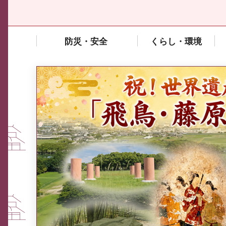
防災・安全
くらし・環境
中東情勢や原油価格上昇の影響
を受ける中小企業向け相談窓口
について
ふるさと納税なら、奈良