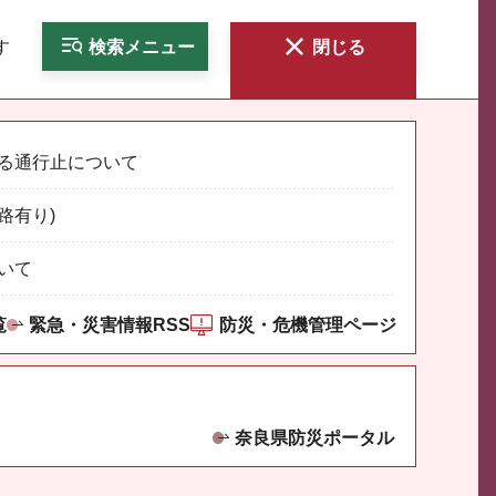
す
検索
メニュー
閉じる
る通行止について
路有り)
いて
覧
緊急・災害情報RSS
防災・危機管理ページ
奈良県防災ポータル