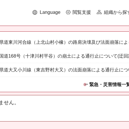
Language
閲覧支援
組織から探
県道東川河合線（上北山村小橡）の路肩決壊及び法面崩落によ
国道168号（十津川村平谷）の崩土による通行止について(迂回
県道大又小川線（東吉野村大又）の法面崩落による通行止につ
緊急・災害情報一
ません。