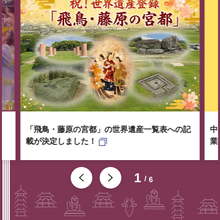
「飛鳥・藤原の宮都」の世界遺産一覧表への記
中
載が決定しました！
業
1
6