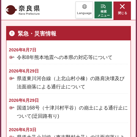
奈良県
検索
Language
閉じる
メニュー
緊急・災害情報
2026年8月7日
令和8年熊本地震への本県の対応等について
2026年6月29日
県道東川河合線（上北山村小橡）の路肩決壊及び
法面崩落による通行止について
2026年6月29日
国道168号（十津川村平谷）の崩土による通行止に
ついて(迂回路有り)
2026年6月3日