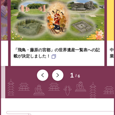
「飛鳥・藤原の宮都」の世界遺産一覧表への記
中
載が決定しました！
業
1
6