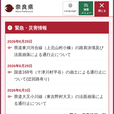
奈良県
検索
Language
閉じる
メニュー
緊急・災害情報
2026年6月29日
県道東川河合線（上北山村小橡）の路肩決壊及び
法面崩落による通行止について
2026年6月29日
国道168号（十津川村平谷）の崩土による通行止に
ついて(迂回路有り)
2026年6月3日
県道大又小川線（東吉野村大又）の法面崩落によ
る通行止について