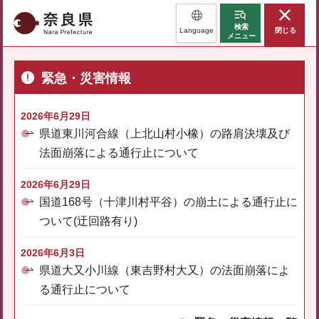
奈良県
検索
Language
閉じる
メニュー
緊急・災害情報
2026年6月29日
県道東川河合線（上北山村小橡）の路肩決壊及び
法面崩落による通行止について
2026年6月29日
国道168号（十津川村平谷）の崩土による通行止に
ついて(迂回路有り)
2026年6月3日
県道大又小川線（東吉野村大又）の法面崩落によ
る通行止について