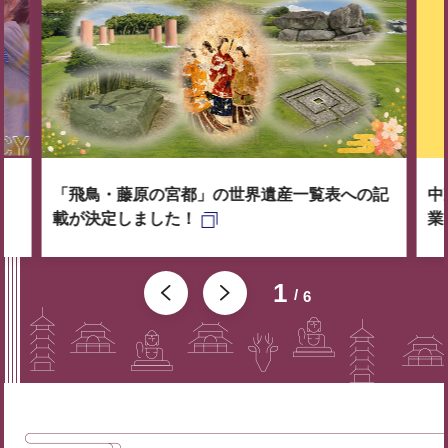
「飛鳥・藤原の宮都」の世界遺産一覧表への記
中
載が決定しました！
業
1
6